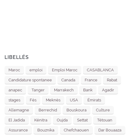
LIBELLÉS
Maroc
emploi
Emploi Maroc
CASABLANCA
Candidature spontanee
Canada
France
Rabat
anapec
Tanger
Marrakech
Bank
Agadir
stages
Fès
Meknès
USA
Émirats
Allemagne
Berrechid
Bouskoura
Culture
El Jadida
Kénitra
Oujda
Settat
Tétouan
Assurance
Bouznika
Chefchaouen
Dar Bouaaza