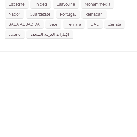
Espagne
Fnideq
Laayoune
Mohammedia
Nador
Ouarzazate
Portugal
Ramadan
SALA AL JADIDA
Salé
Témara
UAE
Zenata
salaire
الإمارات العربية المتحدة