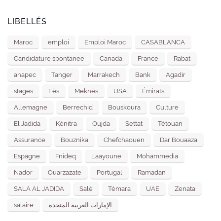
LIBELLÉS
Maroc
emploi
Emploi Maroc
CASABLANCA
Candidature spontanee
Canada
France
Rabat
anapec
Tanger
Marrakech
Bank
Agadir
stages
Fès
Meknès
USA
Émirats
Allemagne
Berrechid
Bouskoura
Culture
El Jadida
Kénitra
Oujda
Settat
Tétouan
Assurance
Bouznika
Chefchaouen
Dar Bouaaza
Espagne
Fnideq
Laayoune
Mohammedia
Nador
Ouarzazate
Portugal
Ramadan
SALA AL JADIDA
Salé
Témara
UAE
Zenata
salaire
الإمارات العربية المتحدة