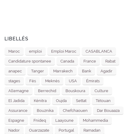
LIBELLÉS
Maroc
emploi
Emploi Maroc
CASABLANCA
Candidature spontanee
Canada
France
Rabat
anapec
Tanger
Marrakech
Bank
Agadir
stages
Fès
Meknès
USA
Émirats
Allemagne
Berrechid
Bouskoura
Culture
El Jadida
Kénitra
Oujda
Settat
Tétouan
Assurance
Bouznika
Chefchaouen
Dar Bouaaza
Espagne
Fnideq
Laayoune
Mohammedia
Nador
Ouarzazate
Portugal
Ramadan