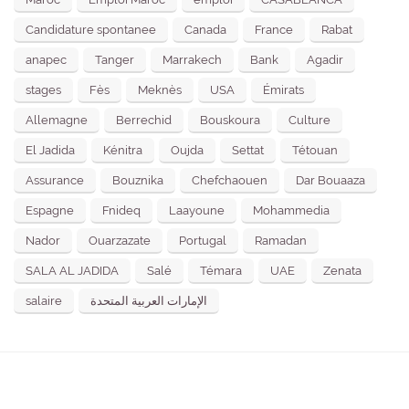
Candidature spontanee
Canada
France
Rabat
anapec
Tanger
Marrakech
Bank
Agadir
stages
Fès
Meknès
USA
Émirats
Allemagne
Berrechid
Bouskoura
Culture
El Jadida
Kénitra
Oujda
Settat
Tétouan
Assurance
Bouznika
Chefchaouen
Dar Bouaaza
Espagne
Fnideq
Laayoune
Mohammedia
Nador
Ouarzazate
Portugal
Ramadan
SALA AL JADIDA
Salé
Témara
UAE
Zenata
salaire
الإمارات العربية المتحدة