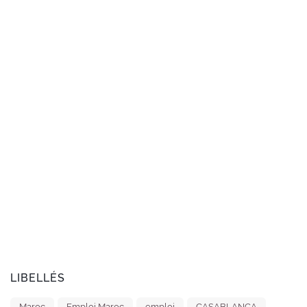
LIBELLÉS
Maroc
Emploi Maroc
emploi
CASABLANCA