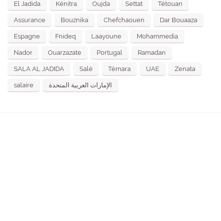
El Jadida
Kénitra
Oujda
Settat
Tétouan
Assurance
Bouznika
Chefchaouen
Dar Bouaaza
Espagne
Fnideq
Laayoune
Mohammedia
Nador
Ouarzazate
Portugal
Ramadan
SALA AL JADIDA
Salé
Témara
UAE
Zenata
salaire
الإمارات العربية المتحدة