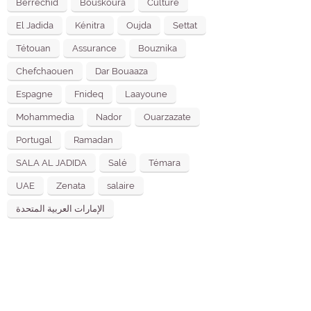
Berrechid
Bouskoura
Culture
El Jadida
Kénitra
Oujda
Settat
Tétouan
Assurance
Bouznika
Chefchaouen
Dar Bouaaza
Espagne
Fnideq
Laayoune
Mohammedia
Nador
Ouarzazate
Portugal
Ramadan
SALA AL JADIDA
Salé
Témara
UAE
Zenata
salaire
الإمارات العربية المتحدة