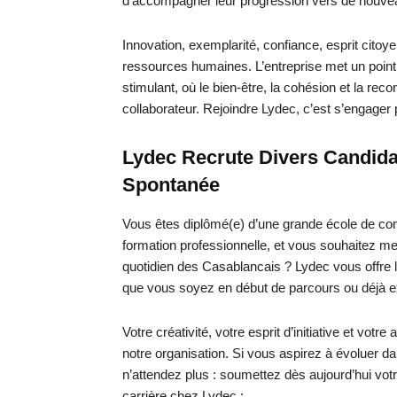
d’accompagner leur progression vers de nouvea
Innovation, exemplarité, confiance, esprit cito
ressources humaines. L’entreprise met un point 
stimulant, où le bien-être, la cohésion et la re
collaborateur. Rejoindre Lydec, c’est s’engager 
Lydec Recrute Divers Candida
Spontanée
Vous êtes diplômé(e) d’une grande école de com
formation professionnelle, et vous souhaitez m
quotidien des Casablancais ? Lydec vous offre 
que vous soyez en début de parcours ou déjà e
Votre créativité, votre esprit d’initiative et vot
notre organisation. Si vous aspirez à évoluer d
n’attendez plus : soumettez dès aujourd’hui vot
carrière chez Lydec :