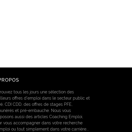
PROPOS
rouvez tous les jours une sélection des
lleurs offres d’emploi dans le secteur public et
vé, CDI CDD, des offres de stages PFE,
unérés et pré-embauche. Nous vous
posons aussi des articles Coaching Emploi,
r vous accompagner dans votre recherche
mploi ou tout simplement dans votre carrière...