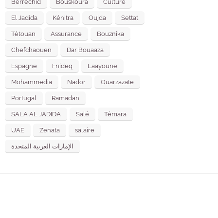
Berrechid
Bouskoura
Culture
El Jadida
Kénitra
Oujda
Settat
Tétouan
Assurance
Bouznika
Chefchaouen
Dar Bouaaza
Espagne
Fnideq
Laayoune
Mohammedia
Nador
Ouarzazate
Portugal
Ramadan
SALA AL JADIDA
Salé
Témara
UAE
Zenata
salaire
الإمارات العربية المتحدة