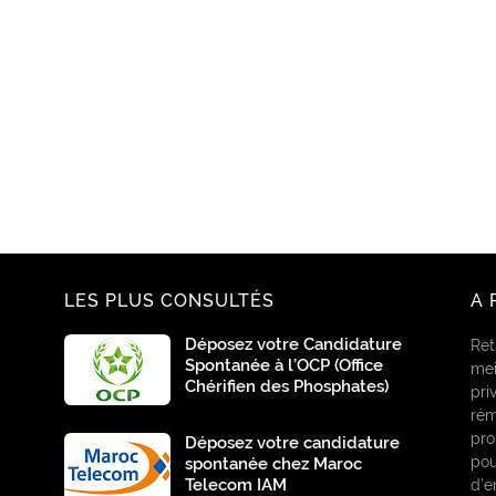
LES PLUS CONSULTÉS
A 
Déposez votre Candidature
Ret
Spontanée à l’OCP (Office
mei
Chérifien des Phosphates)
pri
rém
pro
Déposez votre candidature
pou
spontanée chez Maroc
Telecom IAM
d’e