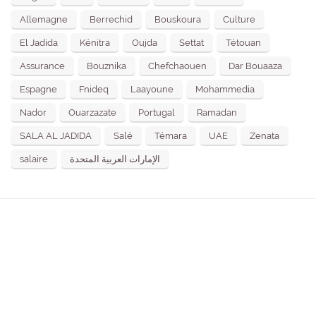
Allemagne
Berrechid
Bouskoura
Culture
El Jadida
Kénitra
Oujda
Settat
Tétouan
Assurance
Bouznika
Chefchaouen
Dar Bouaaza
Espagne
Fnideq
Laayoune
Mohammedia
Nador
Ouarzazate
Portugal
Ramadan
SALA AL JADIDA
Salé
Témara
UAE
Zenata
salaire
الإمارات العربية المتحدة