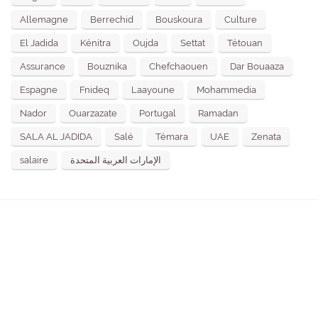
Allemagne
Berrechid
Bouskoura
Culture
El Jadida
Kénitra
Oujda
Settat
Tétouan
Assurance
Bouznika
Chefchaouen
Dar Bouaaza
Espagne
Fnideq
Laayoune
Mohammedia
Nador
Ouarzazate
Portugal
Ramadan
SALA AL JADIDA
Salé
Témara
UAE
Zenata
salaire
الإمارات العربية المتحدة