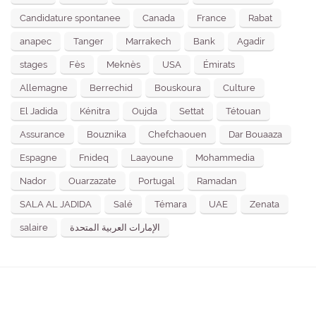
Candidature spontanee
Canada
France
Rabat
anapec
Tanger
Marrakech
Bank
Agadir
stages
Fès
Meknès
USA
Émirats
Allemagne
Berrechid
Bouskoura
Culture
El Jadida
Kénitra
Oujda
Settat
Tétouan
Assurance
Bouznika
Chefchaouen
Dar Bouaaza
Espagne
Fnideq
Laayoune
Mohammedia
Nador
Ouarzazate
Portugal
Ramadan
SALA AL JADIDA
Salé
Témara
UAE
Zenata
salaire
الإمارات العربية المتحدة