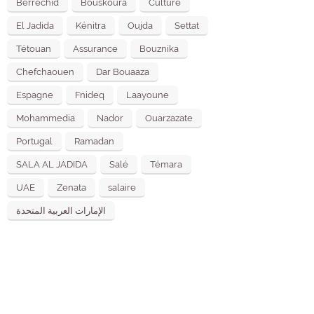
Berrechid
Bouskoura
Culture
El Jadida
Kénitra
Oujda
Settat
Tétouan
Assurance
Bouznika
Chefchaouen
Dar Bouaaza
Espagne
Fnideq
Laayoune
Mohammedia
Nador
Ouarzazate
Portugal
Ramadan
SALA AL JADIDA
Salé
Témara
UAE
Zenata
salaire
الإمارات العربية المتحدة