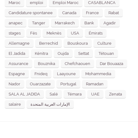
Maroc
emploi
Emploi Maroc
CASABLANCA
Candidature spontanee
Canada
France
Rabat
anapec
Tanger
Marrakech
Bank
Agadir
stages
Fès
Meknès
USA
Émirats
Allemagne
Berrechid
Bouskoura
Culture
El Jadida
Kénitra
Oujda
Settat
Tétouan
Assurance
Bouznika
Chefchaouen
Dar Bouaaza
Espagne
Fnideq
Laayoune
Mohammedia
Nador
Ouarzazate
Portugal
Ramadan
SALA AL JADIDA
Salé
Témara
UAE
Zenata
salaire
الإمارات العربية المتحدة