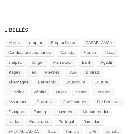
LIBELLÉS
Maroc
emploi
Emploi Maroc
CASABLANCA
Candidature spontanee
Canada
France
Rabat
anapec
Tanger
Marrakech
Bank
Agadir
stages
Fès
Meknès
USA
Émirats
Allemagne
Berrechid
Bouskoura
Culture
El Jadida
Kénitra
Oujda
Settat
Tétouan
Assurance
Bouznika
Chefchaouen
Dar Bouaaza
Espagne
Fnideq
Laayoune
Mohammedia
Nador
Ouarzazate
Portugal
Ramadan
SALA AL JADIDA
Salé
Témara
UAE
Zenata