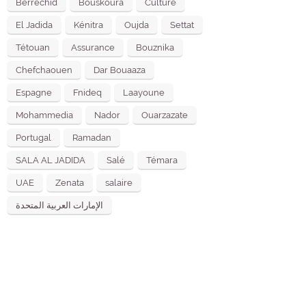
Berrechid
Bouskoura
Culture
El Jadida
Kénitra
Oujda
Settat
Tétouan
Assurance
Bouznika
Chefchaouen
Dar Bouaaza
Espagne
Fnideq
Laayoune
Mohammedia
Nador
Ouarzazate
Portugal
Ramadan
SALA AL JADIDA
Salé
Témara
UAE
Zenata
salaire
الإمارات العربية المتحدة