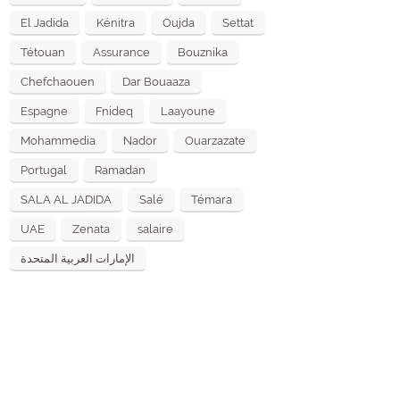
El Jadida
Kénitra
Oujda
Settat
Tétouan
Assurance
Bouznika
Chefchaouen
Dar Bouaaza
Espagne
Fnideq
Laayoune
Mohammedia
Nador
Ouarzazate
Portugal
Ramadan
SALA AL JADIDA
Salé
Témara
UAE
Zenata
salaire
الإمارات العربية المتحدة