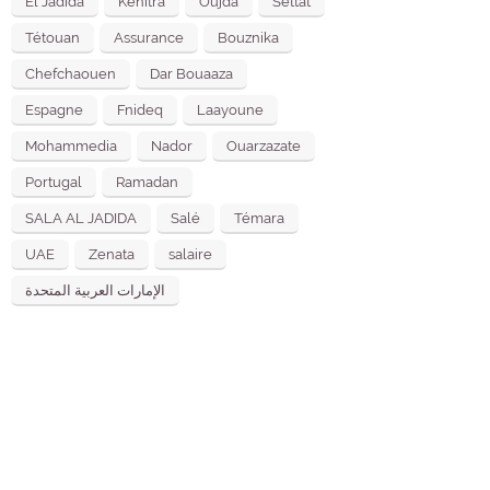
El Jadida
Kénitra
Oujda
Settat
Tétouan
Assurance
Bouznika
Chefchaouen
Dar Bouaaza
Espagne
Fnideq
Laayoune
Mohammedia
Nador
Ouarzazate
Portugal
Ramadan
SALA AL JADIDA
Salé
Témara
UAE
Zenata
salaire
الإمارات العربية المتحدة