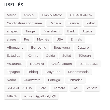
LIBELLÉS
Maroc
emploi
Emploi Maroc
CASABLANCA
Candidature spontanee
Canada
France
Rabat
anapec
Tanger
Marrakech
Bank
Agadir
stages
Fès
Meknès
USA
Émirats
Allemagne
Berrechid
Bouskoura
Culture
El Jadida
Kénitra
Oujda
Settat
Tétouan
Assurance
Bouznika
Chefchaouen
Dar Bouaaza
Espagne
Fnideq
Laayoune
Mohammedia
Nador
Ouarzazate
Portugal
Ramadan
SALA AL JADIDA
Salé
Témara
UAE
Zenata
salaire
الإمارات العربية المتحدة