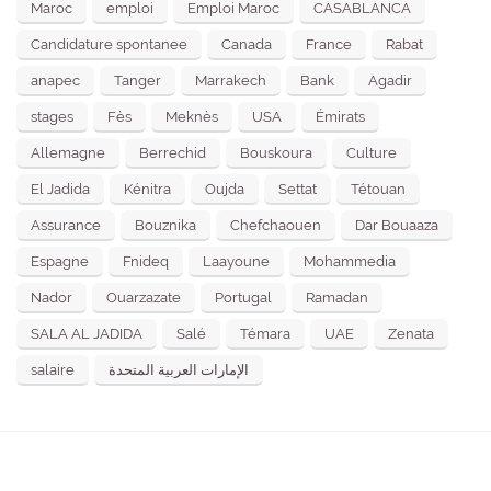
Maroc
emploi
Emploi Maroc
CASABLANCA
Candidature spontanee
Canada
France
Rabat
anapec
Tanger
Marrakech
Bank
Agadir
stages
Fès
Meknès
USA
Émirats
Allemagne
Berrechid
Bouskoura
Culture
El Jadida
Kénitra
Oujda
Settat
Tétouan
Assurance
Bouznika
Chefchaouen
Dar Bouaaza
Espagne
Fnideq
Laayoune
Mohammedia
Nador
Ouarzazate
Portugal
Ramadan
SALA AL JADIDA
Salé
Témara
UAE
Zenata
salaire
الإمارات العربية المتحدة