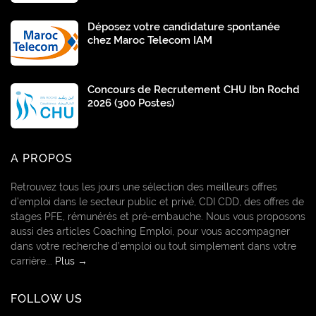
Déposez votre candidature spontanée
chez Maroc Telecom IAM
Concours de Recrutement CHU Ibn Rochd
2026 (300 Postes)
A PROPOS
Retrouvez tous les jours une sélection des meilleurs offres
d’emploi dans le secteur public et privé, CDI CDD, des offres de
stages PFE, rémunérés et pré-embauche. Nous vous proposons
aussi des articles Coaching Emploi, pour vous accompagner
dans votre recherche d’emploi ou tout simplement dans votre
carrière...
Plus →
FOLLOW US