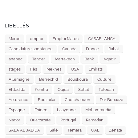
LIBELLÉS
Maroc
emploi
Emploi Maroc
CASABLANCA
Candidature spontanee
Canada
France
Rabat
anapec
Tanger
Marrakech
Bank
Agadir
stages
Fès
Meknès
USA
Émirats
Allemagne
Berrechid
Bouskoura
Culture
El Jadida
Kénitra
Oujda
Settat
Tétouan
Assurance
Bouznika
Chefchaouen
Dar Bouaaza
Espagne
Fnideq
Laayoune
Mohammedia
Nador
Ouarzazate
Portugal
Ramadan
SALA AL JADIDA
Salé
Témara
UAE
Zenata