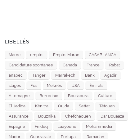
LIBELLÉS
Maroc
emploi
Emploi Maroc
CASABLANCA
Candidature spontanee
Canada
France
Rabat
anapec
Tanger
Marrakech
Bank
Agadir
stages
Fès
Meknès
USA
Émirats
Allemagne
Berrechid
Bouskoura
Culture
El Jadida
Kénitra
Oujda
Settat
Tétouan
Assurance
Bouznika
Chefchaouen
Dar Bouaaza
Espagne
Fnideq
Laayoune
Mohammedia
Nador
Ouarzazate
Portugal
Ramadan