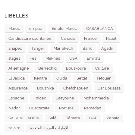
LIBELLÉS
Maroc
emploi
Emploi Maroc
CASABLANCA
Candidature spontanee
Canada
France
Rabat
anapec
Tanger
Marrakech
Bank
Agadir
stages
Fès
Meknès
USA
Émirats
Allemagne
Berrechid
Bouskoura
Culture
El Jadida
Kénitra
Oujda
Settat
Tétouan
Assurance
Bouznika
Chefchaouen
Dar Bouaaza
Espagne
Fnideq
Laayoune
Mohammedia
Nador
Ouarzazate
Portugal
Ramadan
SALA AL JADIDA
Salé
Témara
UAE
Zenata
salaire
الإمارات العربية المتحدة