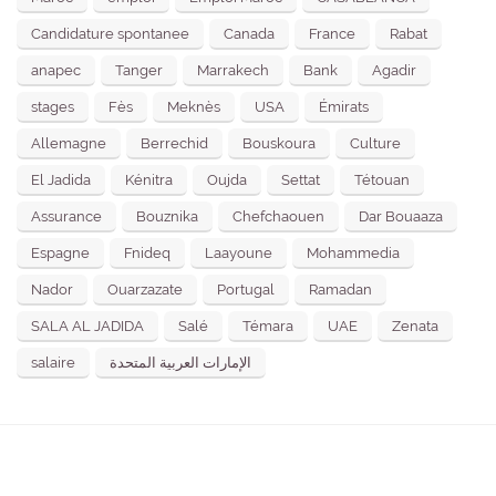
Candidature spontanee
Canada
France
Rabat
anapec
Tanger
Marrakech
Bank
Agadir
stages
Fès
Meknès
USA
Émirats
Allemagne
Berrechid
Bouskoura
Culture
El Jadida
Kénitra
Oujda
Settat
Tétouan
Assurance
Bouznika
Chefchaouen
Dar Bouaaza
Espagne
Fnideq
Laayoune
Mohammedia
Nador
Ouarzazate
Portugal
Ramadan
SALA AL JADIDA
Salé
Témara
UAE
Zenata
salaire
الإمارات العربية المتحدة