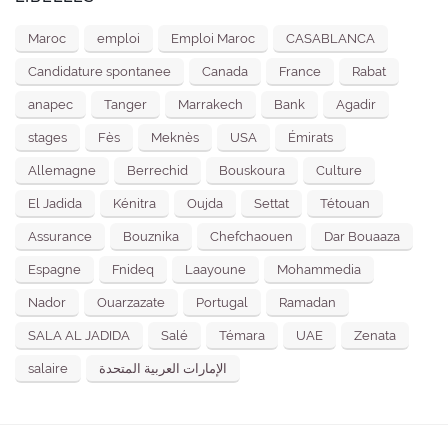
Maroc
emploi
Emploi Maroc
CASABLANCA
Candidature spontanee
Canada
France
Rabat
anapec
Tanger
Marrakech
Bank
Agadir
stages
Fès
Meknès
USA
Émirats
Allemagne
Berrechid
Bouskoura
Culture
El Jadida
Kénitra
Oujda
Settat
Tétouan
Assurance
Bouznika
Chefchaouen
Dar Bouaaza
Espagne
Fnideq
Laayoune
Mohammedia
Nador
Ouarzazate
Portugal
Ramadan
SALA AL JADIDA
Salé
Témara
UAE
Zenata
salaire
الإمارات العربية المتحدة