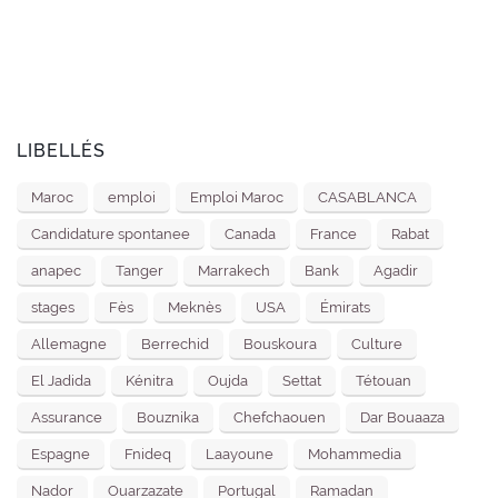
LIBELLÉS
Maroc
emploi
Emploi Maroc
CASABLANCA
Candidature spontanee
Canada
France
Rabat
anapec
Tanger
Marrakech
Bank
Agadir
stages
Fès
Meknès
USA
Émirats
Allemagne
Berrechid
Bouskoura
Culture
El Jadida
Kénitra
Oujda
Settat
Tétouan
Assurance
Bouznika
Chefchaouen
Dar Bouaaza
Espagne
Fnideq
Laayoune
Mohammedia
Nador
Ouarzazate
Portugal
Ramadan