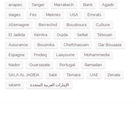
anapec
Tanger
Marrakech
Bank
Agadir
stages
Fès
Meknès
USA
Émirats
Allemagne
Berrechid
Bouskoura
Culture
El Jadida
Kénitra
Oujda
Settat
Tétouan
Assurance
Bouznika
Chefchaouen
Dar Bouaaza
Espagne
Fnideq
Laayoune
Mohammedia
Nador
Ouarzazate
Portugal
Ramadan
SALA AL JADIDA
Salé
Témara
UAE
Zenata
salaire
الإمارات العربية المتحدة