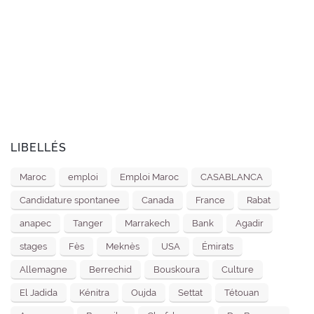
LIBELLÉS
Maroc
emploi
Emploi Maroc
CASABLANCA
Candidature spontanee
Canada
France
Rabat
anapec
Tanger
Marrakech
Bank
Agadir
stages
Fès
Meknès
USA
Émirats
Allemagne
Berrechid
Bouskoura
Culture
El Jadida
Kénitra
Oujda
Settat
Tétouan