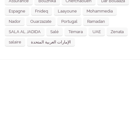
Assurance
Bouznika
Chefchaouen
Dar Bouaaza
Espagne
Fnideq
Laayoune
Mohammedia
Nador
Ouarzazate
Portugal
Ramadan
SALA AL JADIDA
Salé
Témara
UAE
Zenata
salaire
الإمارات العربية المتحدة