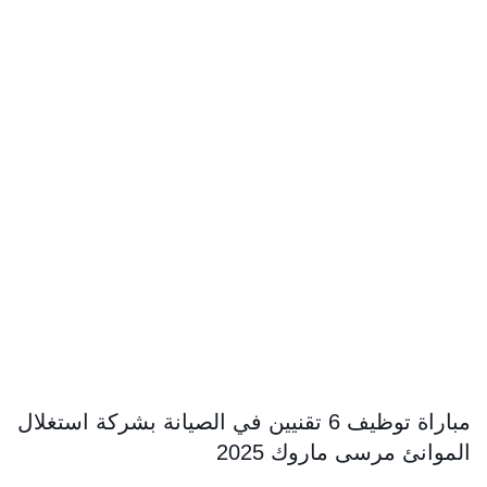
مباراة توظيف 6 تقنيين في الصيانة بشركة استغلال
الموانئ مرسى ماروك 2025