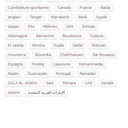
Candidature spontanee
Canada
France
Rabat
anapec
Tanger
Marrakech
Bank
Agadir
stages
Fès
Meknès
USA
Émirats
Allemagne
Berrechid
Bouskoura
Culture
El Jadida
Kénitra
Oujda
Settat
Tétouan
Assurance
Bouznika
Chefchaouen
Dar Bouaaza
Espagne
Fnideq
Laayoune
Mohammedia
Nador
Ouarzazate
Portugal
Ramadan
SALA AL JADIDA
Salé
Témara
UAE
Zenata
salaire
الإمارات العربية المتحدة