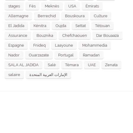
stages
Fès
Meknès
USA
Émirats
Allemagne
Berrechid
Bouskoura
Culture
El Jadida
Kénitra
Oujda
Settat
Tétouan
Assurance
Bouznika
Chefchaouen
Dar Bouaaza
Espagne
Fnideq
Laayoune
Mohammedia
Nador
Ouarzazate
Portugal
Ramadan
SALA AL JADIDA
Salé
Témara
UAE
Zenata
salaire
الإمارات العربية المتحدة