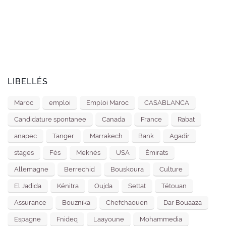
LIBELLÉS
Maroc
emploi
Emploi Maroc
CASABLANCA
Candidature spontanee
Canada
France
Rabat
anapec
Tanger
Marrakech
Bank
Agadir
stages
Fès
Meknès
USA
Émirats
Allemagne
Berrechid
Bouskoura
Culture
El Jadida
Kénitra
Oujda
Settat
Tétouan
Assurance
Bouznika
Chefchaouen
Dar Bouaaza
Espagne
Fnideq
Laayoune
Mohammedia