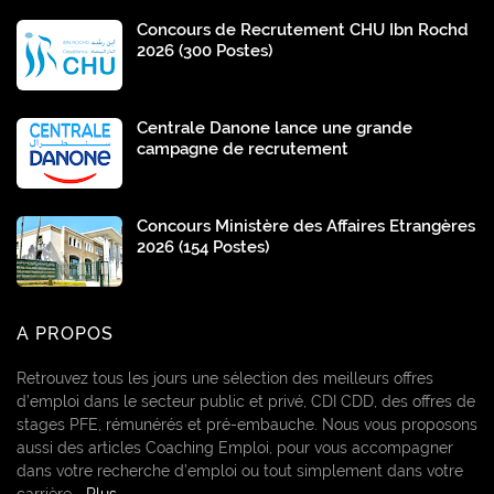
Concours de Recrutement CHU Ibn Rochd
2026 (300 Postes)
Centrale Danone lance une grande
campagne de recrutement
Concours Ministère des Affaires Etrangères
2026 (154 Postes)
A PROPOS
Retrouvez tous les jours une sélection des meilleurs offres
d’emploi dans le secteur public et privé, CDI CDD, des offres de
stages PFE, rémunérés et pré-embauche. Nous vous proposons
aussi des articles Coaching Emploi, pour vous accompagner
dans votre recherche d’emploi ou tout simplement dans votre