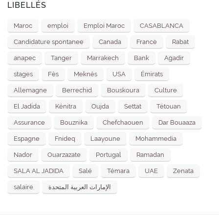
LIBELLÉS
Maroc
emploi
Emploi Maroc
CASABLANCA
Candidature spontanee
Canada
France
Rabat
anapec
Tanger
Marrakech
Bank
Agadir
stages
Fès
Meknès
USA
Émirats
Allemagne
Berrechid
Bouskoura
Culture
El Jadida
Kénitra
Oujda
Settat
Tétouan
Assurance
Bouznika
Chefchaouen
Dar Bouaaza
Espagne
Fnideq
Laayoune
Mohammedia
Nador
Ouarzazate
Portugal
Ramadan
SALA AL JADIDA
Salé
Témara
UAE
Zenata
salaire
الإمارات العربية المتحدة