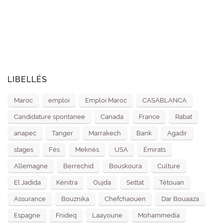
LIBELLÉS
Maroc
emploi
Emploi Maroc
CASABLANCA
Candidature spontanee
Canada
France
Rabat
anapec
Tanger
Marrakech
Bank
Agadir
stages
Fès
Meknès
USA
Émirats
Allemagne
Berrechid
Bouskoura
Culture
El Jadida
Kénitra
Oujda
Settat
Tétouan
Assurance
Bouznika
Chefchaouen
Dar Bouaaza
Espagne
Fnideq
Laayoune
Mohammedia