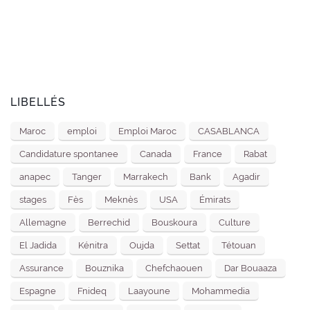
LIBELLÉS
Maroc
emploi
Emploi Maroc
CASABLANCA
Candidature spontanee
Canada
France
Rabat
anapec
Tanger
Marrakech
Bank
Agadir
stages
Fès
Meknès
USA
Émirats
Allemagne
Berrechid
Bouskoura
Culture
El Jadida
Kénitra
Oujda
Settat
Tétouan
Assurance
Bouznika
Chefchaouen
Dar Bouaaza
Espagne
Fnideq
Laayoune
Mohammedia