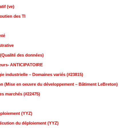
tif (ve)
outien des TI
nté
strative
 (Qualité des données)
siteurs- ANTICIPATOIRE
ie industrielle – Domaines variés (#23815)
ion (Mise en oeuvre du développement – Bâtiment LeBreton)
des marchés (#22475)
déploiement (YYZ)
exécution du déploiement (YYZ)