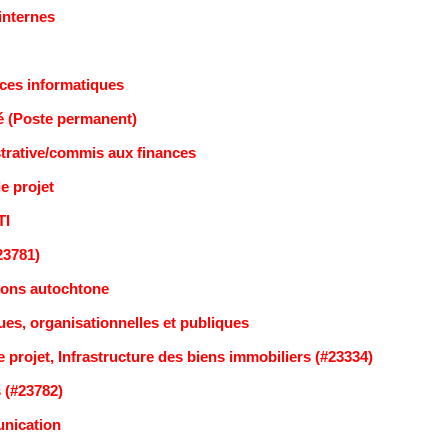
internes
ices informatiques
é (Poste permanent)
istrative/commis aux finances
e projet
TI
23781)
tions autochtone
ques, organisationnelles et publiques
e projet, Infrastructure des biens immobiliers (#23334)
s (#23782)
nication