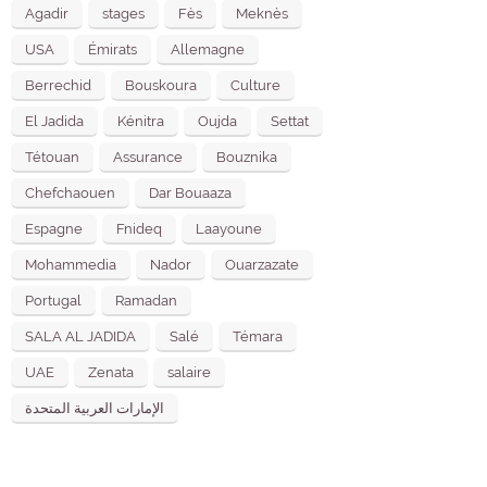
Agadir
stages
Fès
Meknès
USA
Émirats
Allemagne
Berrechid
Bouskoura
Culture
El Jadida
Kénitra
Oujda
Settat
Tétouan
Assurance
Bouznika
Chefchaouen
Dar Bouaaza
Espagne
Fnideq
Laayoune
Mohammedia
Nador
Ouarzazate
Portugal
Ramadan
SALA AL JADIDA
Salé
Témara
UAE
Zenata
salaire
الإمارات العربية المتحدة