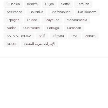
El Jadida
Kénitra
Oujda
Settat
Tétouan
Assurance
Bouznika
Chefchaouen
Dar Bouaaza
Espagne
Fnideq
Laayoune
Mohammedia
Nador
Ouarzazate
Portugal
Ramadan
SALA AL JADIDA
Salé
Témara
UAE
Zenata
salaire
الإمارات العربية المتحدة