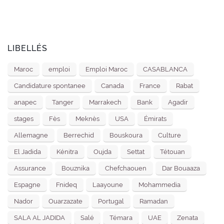
LIBELLÉS
Maroc
emploi
Emploi Maroc
CASABLANCA
Candidature spontanee
Canada
France
Rabat
anapec
Tanger
Marrakech
Bank
Agadir
stages
Fès
Meknès
USA
Émirats
Allemagne
Berrechid
Bouskoura
Culture
El Jadida
Kénitra
Oujda
Settat
Tétouan
Assurance
Bouznika
Chefchaouen
Dar Bouaaza
Espagne
Fnideq
Laayoune
Mohammedia
Nador
Ouarzazate
Portugal
Ramadan
SALA AL JADIDA
Salé
Témara
UAE
Zenata