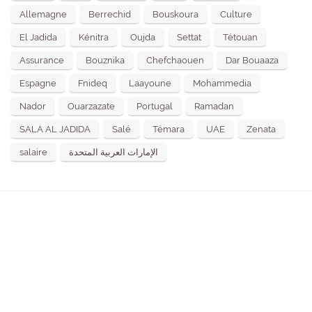
Allemagne
Berrechid
Bouskoura
Culture
El Jadida
Kénitra
Oujda
Settat
Tétouan
Assurance
Bouznika
Chefchaouen
Dar Bouaaza
Espagne
Fnideq
Laayoune
Mohammedia
Nador
Ouarzazate
Portugal
Ramadan
SALA AL JADIDA
Salé
Témara
UAE
Zenata
salaire
الإمارات العربية المتحدة