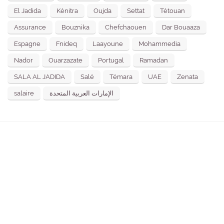
El Jadida
Kénitra
Oujda
Settat
Tétouan
Assurance
Bouznika
Chefchaouen
Dar Bouaaza
Espagne
Fnideq
Laayoune
Mohammedia
Nador
Ouarzazate
Portugal
Ramadan
SALA AL JADIDA
Salé
Témara
UAE
Zenata
salaire
الإمارات العربية المتحدة