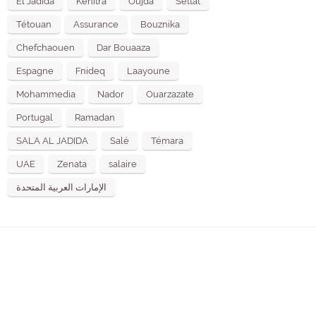
El Jadida
Kénitra
Oujda
Settat
Tétouan
Assurance
Bouznika
Chefchaouen
Dar Bouaaza
Espagne
Fnideq
Laayoune
Mohammedia
Nador
Ouarzazate
Portugal
Ramadan
SALA AL JADIDA
Salé
Témara
UAE
Zenata
salaire
الإمارات العربية المتحدة