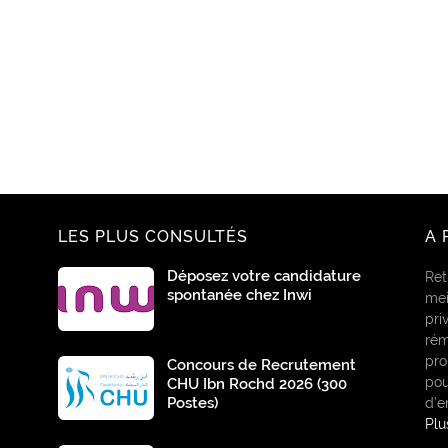
LES PLUS CONSULTÉS
A 
Déposez votre candidature
Ret
spontanée chez Inwi
mei
pri
rém
pro
Concours de Recrutement
pou
CHU Ibn Rochd 2026 (300
Postes)
d’e
Pl