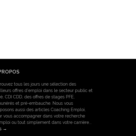
PROPOS
rouvez tous les jours une sélection des
lleurs offres d’emploi dans le secteur public et
vé, CDI CDD, des offres de stages PFE,
unérés et pré-embauche. Nous vous
posons aussi des articles Coaching Emploi,
r vous accompagner dans votre recherche
mploi ou tout simplement dans votre carrière...
us →