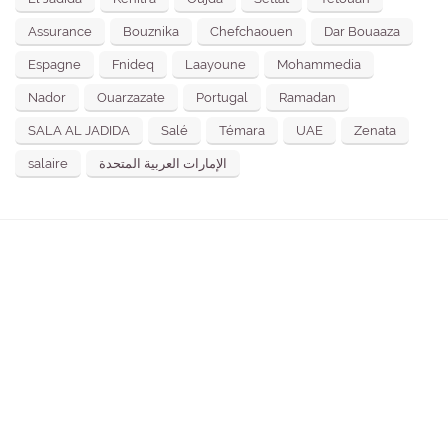
Assurance
Bouznika
Chefchaouen
Dar Bouaaza
Espagne
Fnideq
Laayoune
Mohammedia
Nador
Ouarzazate
Portugal
Ramadan
SALA AL JADIDA
Salé
Témara
UAE
Zenata
salaire
الإمارات العربية المتحدة