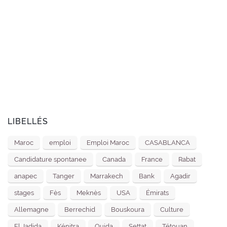
LIBELLÉS
Maroc
emploi
Emploi Maroc
CASABLANCA
Candidature spontanee
Canada
France
Rabat
anapec
Tanger
Marrakech
Bank
Agadir
stages
Fès
Meknès
USA
Émirats
Allemagne
Berrechid
Bouskoura
Culture
El Jadida
Kénitra
Oujda
Settat
Tétouan