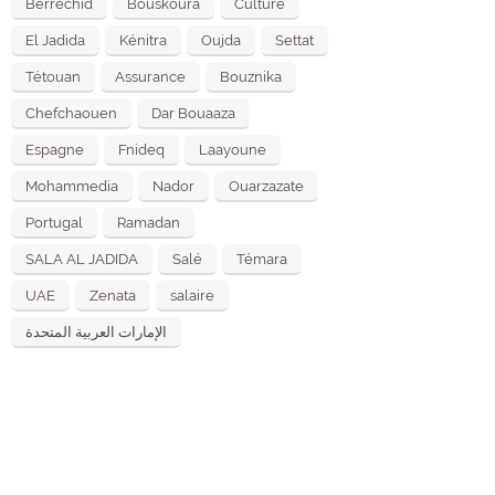
Berrechid
Bouskoura
Culture
El Jadida
Kénitra
Oujda
Settat
Tétouan
Assurance
Bouznika
Chefchaouen
Dar Bouaaza
Espagne
Fnideq
Laayoune
Mohammedia
Nador
Ouarzazate
Portugal
Ramadan
SALA AL JADIDA
Salé
Témara
UAE
Zenata
salaire
الإمارات العربية المتحدة