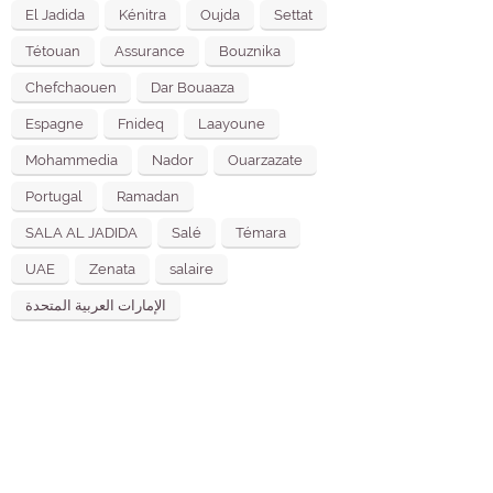
El Jadida
Kénitra
Oujda
Settat
Tétouan
Assurance
Bouznika
Chefchaouen
Dar Bouaaza
Espagne
Fnideq
Laayoune
Mohammedia
Nador
Ouarzazate
Portugal
Ramadan
SALA AL JADIDA
Salé
Témara
UAE
Zenata
salaire
الإمارات العربية المتحدة