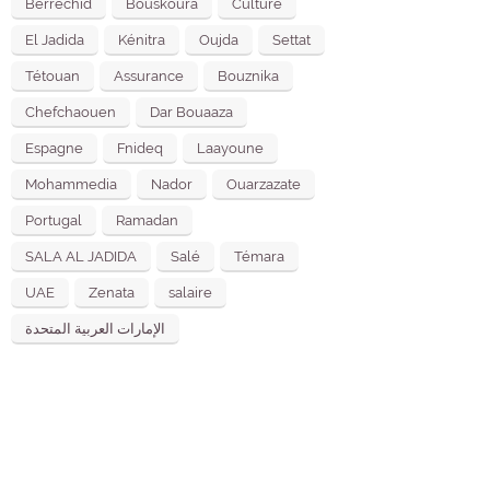
Berrechid
Bouskoura
Culture
El Jadida
Kénitra
Oujda
Settat
Tétouan
Assurance
Bouznika
Chefchaouen
Dar Bouaaza
Espagne
Fnideq
Laayoune
Mohammedia
Nador
Ouarzazate
Portugal
Ramadan
SALA AL JADIDA
Salé
Témara
UAE
Zenata
salaire
الإمارات العربية المتحدة