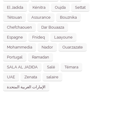
El Jadida
Kénitra
Oujda
Settat
Tétouan
Assurance
Bouznika
Chefchaouen
Dar Bouaaza
Espagne
Fnideq
Laayoune
Mohammedia
Nador
Ouarzazate
Portugal
Ramadan
SALA AL JADIDA
Salé
Témara
UAE
Zenata
salaire
الإمارات العربية المتحدة