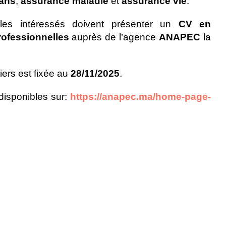
 ans
,
assurance maladie
et
assurance vie
.
les intéressés doivent présenter un
CV en
rofessionnelles
auprès de l’agence
ANAPEC
la
iers est fixée au
28/11/2025
.
 disponibles sur:
https://anapec.ma/home-page-