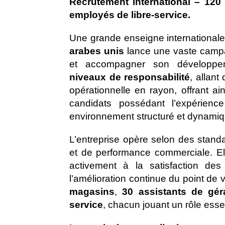
Recrutement international – 120
employés de libre-service.
Une grande enseigne internationale
arabes unis
lance une vaste campa
et accompagner son développe
niveaux de responsabilité
, allant
opérationnelle en rayon, offrant ai
candidats possédant l’expérienc
environnement structuré et dynamiq
L’entreprise opère selon des standa
et de performance commerciale. Ell
activement à la satisfaction des 
l’amélioration continue du point de 
magasins
,
30 assistants de gé
service
, chacun jouant un rôle esse