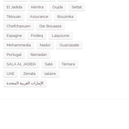
El Jadida
Kénitra
Oujda
Settat
Tétouan
Assurance
Bouznika
Chefchaouen
Dar Bouaaza
Espagne
Fnideq
Laayoune
Mohammedia
Nador
Ouarzazate
Portugal
Ramadan
SALA AL JADIDA
Salé
Témara
UAE
Zenata
salaire
الإمارات العربية المتحدة