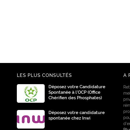
LES PLUS CONSULTÉS
A 
Déposez votre Candidature
Ret
Spontanée à l’OCP (Office
mei
Chérifien des Phosphates)
pri
rém
pro
Déposez votre candidature
pou
spontanée chez Inwi
d’e
Pl