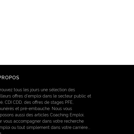
PROPOS
rouvez tous les jours une sélection des
lleurs offres d’emploi dans le secteur public et
vé, CDI CDD, des offres de stages PFE,
unérés et pré-embauche. Nous vous
posons aussi des articles Coaching Emploi,
r vous accompagner dans votre recherche
mploi ou tout simplement dans votre carrière...
us →