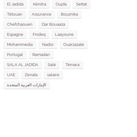
El Jadida
Kénitra
Oujda
Settat
Tétouan
Assurance
Bouznika
Chefchaouen
Dar Bouaaza
Espagne
Fnideq
Laayoune
Mohammedia
Nador
Ouarzazate
Portugal
Ramadan
SALA AL JADIDA
Salé
Témara
UAE
Zenata
salaire
الإمارات العربية المتحدة