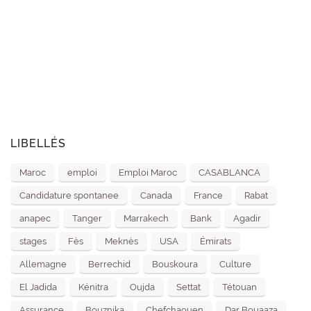
LIBELLÉS
Maroc
emploi
Emploi Maroc
CASABLANCA
Candidature spontanee
Canada
France
Rabat
anapec
Tanger
Marrakech
Bank
Agadir
stages
Fès
Meknès
USA
Émirats
Allemagne
Berrechid
Bouskoura
Culture
El Jadida
Kénitra
Oujda
Settat
Tétouan
Assurance
Bouznika
Chefchaouen
Dar Bouaaza