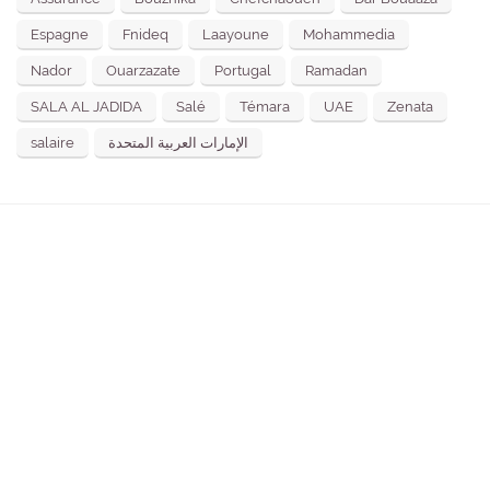
Espagne
Fnideq
Laayoune
Mohammedia
Nador
Ouarzazate
Portugal
Ramadan
SALA AL JADIDA
Salé
Témara
UAE
Zenata
salaire
الإمارات العربية المتحدة