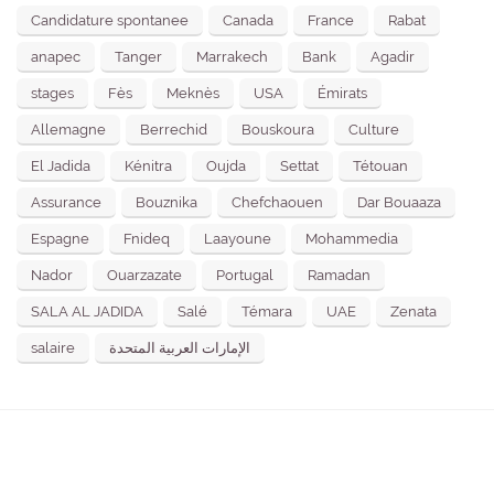
Candidature spontanee
Canada
France
Rabat
anapec
Tanger
Marrakech
Bank
Agadir
stages
Fès
Meknès
USA
Émirats
Allemagne
Berrechid
Bouskoura
Culture
El Jadida
Kénitra
Oujda
Settat
Tétouan
Assurance
Bouznika
Chefchaouen
Dar Bouaaza
Espagne
Fnideq
Laayoune
Mohammedia
Nador
Ouarzazate
Portugal
Ramadan
SALA AL JADIDA
Salé
Témara
UAE
Zenata
salaire
الإمارات العربية المتحدة