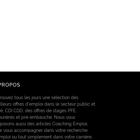
PROPOS
rouvez tous les jours une sélection des
lleurs offres d’emploi dans le secteur public et
vé, CDI CDD, des offres de stages PFE,
unérés et pré-embauche. Nous vous
posons aussi des articles Coaching Emploi,
r vous accompagner dans votre recherche
mploi ou tout simplement dans votre carrière...