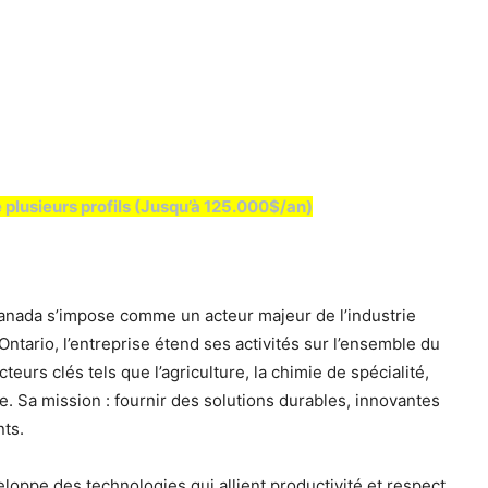
usieurs profils (Jusqu’à 125.000$/an)
anada s’impose comme un acteur majeur de l’industrie
ntario, l’entreprise étend ses activités sur l’ensemble du
teurs clés tels que l’agriculture, la chimie de spécialité,
le. Sa mission : fournir des solutions durables, innovantes
nts.
oppe des technologies qui allient productivité et respect