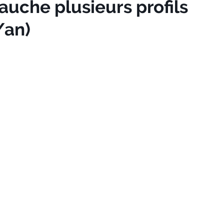
che plusieurs profils
/an)