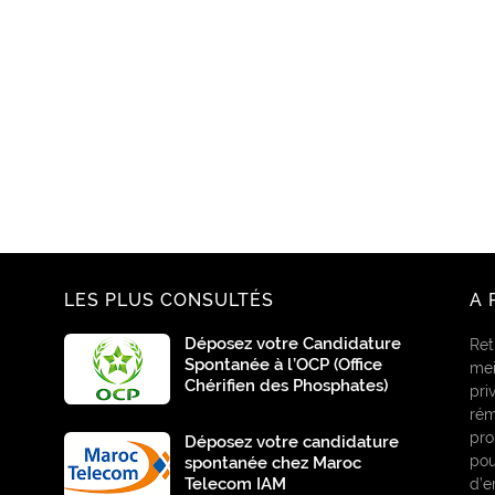
LES PLUS CONSULTÉS
A 
Déposez votre Candidature
Ret
Spontanée à l’OCP (Office
mei
Chérifien des Phosphates)
pri
rém
pro
Déposez votre candidature
pou
spontanée chez Maroc
Telecom IAM
d’e