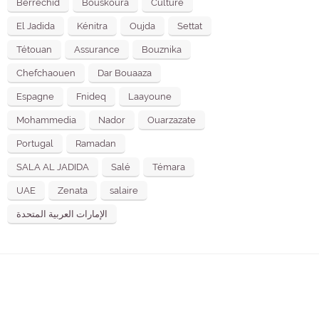
Berrechid
Bouskoura
Culture
El Jadida
Kénitra
Oujda
Settat
Tétouan
Assurance
Bouznika
Chefchaouen
Dar Bouaaza
Espagne
Fnideq
Laayoune
Mohammedia
Nador
Ouarzazate
Portugal
Ramadan
SALA AL JADIDA
Salé
Témara
UAE
Zenata
salaire
الإمارات العربية المتحدة