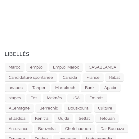
LIBELLÉS
Maroc
emploi
Emploi Maroc
CASABLANCA
Candidature spontanee
Canada
France
Rabat
anapec
Tanger
Marrakech
Bank
Agadir
stages
Fès
Meknès
USA
Émirats
Allemagne
Berrechid
Bouskoura
Culture
El Jadida
Kénitra
Oujda
Settat
Tétouan
Assurance
Bouznika
Chefchaouen
Dar Bouaaza
Espagne
Fnideq
Laayoune
Mohammedia