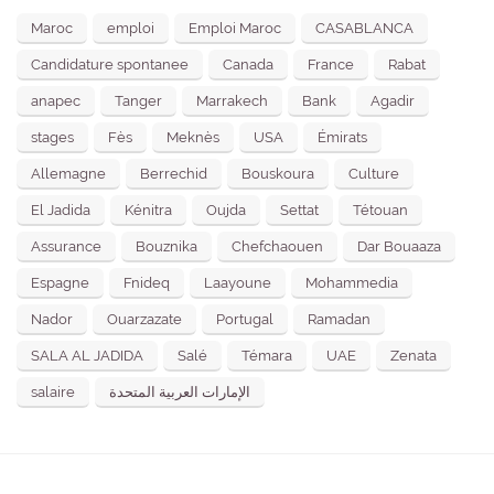
Maroc
emploi
Emploi Maroc
CASABLANCA
Candidature spontanee
Canada
France
Rabat
anapec
Tanger
Marrakech
Bank
Agadir
stages
Fès
Meknès
USA
Émirats
Allemagne
Berrechid
Bouskoura
Culture
El Jadida
Kénitra
Oujda
Settat
Tétouan
Assurance
Bouznika
Chefchaouen
Dar Bouaaza
Espagne
Fnideq
Laayoune
Mohammedia
Nador
Ouarzazate
Portugal
Ramadan
SALA AL JADIDA
Salé
Témara
UAE
Zenata
salaire
الإمارات العربية المتحدة